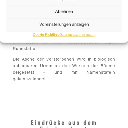
Der Friedensforst am Fuße des Mittagskogels
Ablehnen
wurde in Kooperation der Marktgemeinde und
der Bestattung Kärnten geplant, errichtet und
Voreinstellungen anzeigen
befindet sich hinter dem Friedhof in Ledenitzen.
Cookie-Richtlinie
Datenschutz
Impressum
140 heimische Laubbäume wurden gepflanzt
und bieten so eine naturbelassene letzte
Ruhestätte.
Die Asche der Verstorbenen wird in biologisch
abbaubaren Urnen an den Wurzeln der Bäume
beigesetzt – und mit Namenstafeln
gekennzeichnet.
Eindrücke aus dem