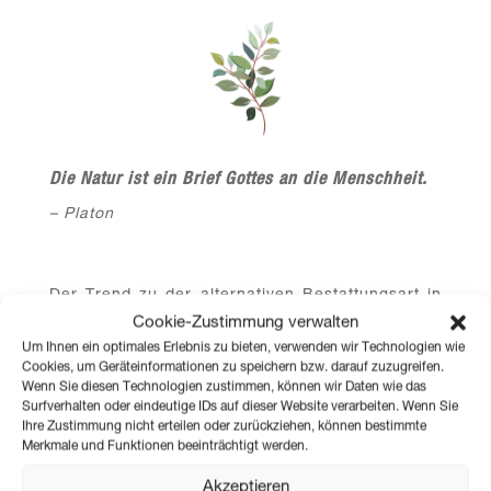
Die Natur ist ein Brief Gottes an die Menschheit.
– Platon
Der Trend zu der alternativen Bestattungsart in
freier Natur hält weiter an, und so wurde 2017
Cookie-Zustimmung verwalten
der vierte Friedensforst der Bestattung Kärnten
Um Ihnen ein optimales Erlebnis zu bieten, verwenden wir Technologien wie
Cookies, um Geräteinformationen zu speichern bzw. darauf zuzugreifen.
in Ledenitzen eingeweiht.
Wenn Sie diesen Technologien zustimmen, können wir Daten wie das
Surfverhalten oder eindeutige IDs auf dieser Website verarbeiten. Wenn Sie
Auch mit diesem Friedensforst entspricht die
Ihre Zustimmung nicht erteilen oder zurückziehen, können bestimmte
Bestattung Kärnten dem Wunsch vieler Familien,
Merkmale und Funktionen beeinträchtigt werden.
die letzte Ruhestätte von Angehörigen zu
Akzeptieren
wählen, wie sie es möchten.