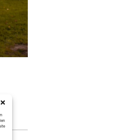
um
ien
ite