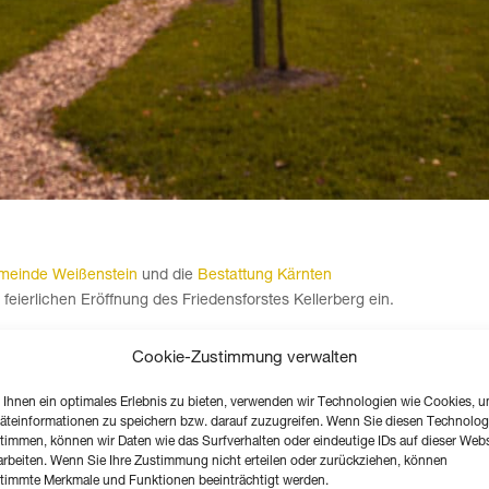
meinde Weißenstein
und die
Bestattung Kärnten
 feierlichen Eröffnung des Friedensforstes Kellerberg ein.
nnerstag, 26.09.2024, Beginn um 14 Uhr
Cookie-Zustimmung verwalten
Friedensforst Kellerberg,
Kirchenviertel 1, 9721 Kellerberg
Ihnen ein optimales Erlebnis zu bieten, verwenden wir Technologien wie Cookies, 
(Kirche/Kommunalfriedhof)
äteinformationen zu speichern bzw. darauf zuzugreifen. Wenn Sie diesen Technolog
timmen, können wir Daten wie das Surfverhalten oder eindeutige IDs auf dieser Webs
arbeiten. Wenn Sie Ihre Zustimmung nicht erteilen oder zurückziehen, können
timmte Merkmale und Funktionen beeinträchtigt werden.