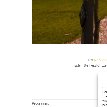
Die
Marktge
laden Sie herzlich zur
Am Do
Um 
Ger
zus
ver
Programm:
bes