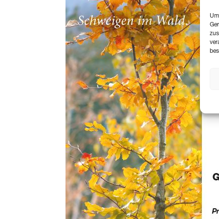
Um 
Ger
zus
ver
bes