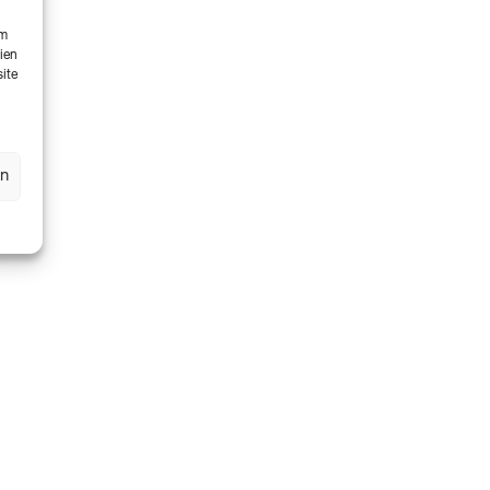
um
ien
ite
en