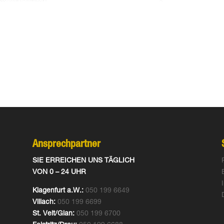
Ansprechpartner
SIE ERREICHEN UNS TÄGLICH
VON 0 – 24 UHR
Klagenfurt a.W.:
050 199 6649
Villach:
050 199 6699
St. Veit/Glan:
050 199 6700